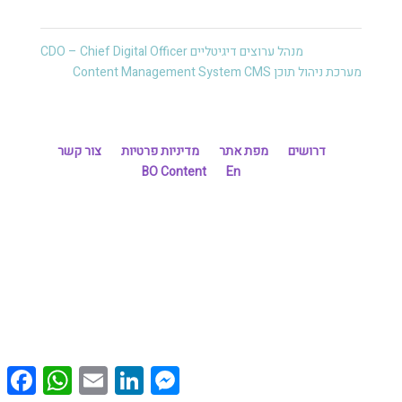
מנהל ערוצים דיגיטליים CDO – Chief Digital Officer
מערכת ניהול תוכן Content Management System CMS
דרושים
מפת אתר
מדיניות פרטיות
צור קשר
BO Content
En
cebook
WhatsApp
Email
LinkedIn
Messenger