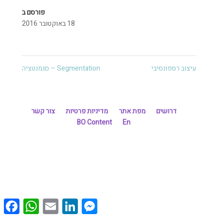
פורסם ב
18 באוקטובר 2016
עיצוב רספונסיבי
Segmentation – סגמנטציה
דרושים
מפת אתר
מדיניות פרטיות
צור קשר
BO Content
En
cebook
WhatsApp
Email
LinkedIn
Messenger