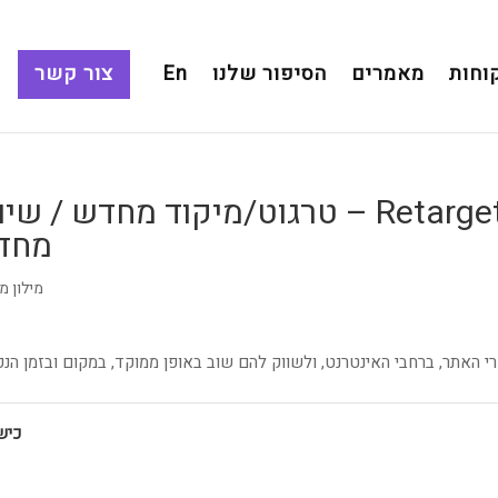
וחות
מאמרים
הסיפור שלנו
En
צור קשר
Retargeting / Remarketing – טרגוט/מיקוד מחדש / ש
מחד
מילון מ
 האתר, ברחבי האינטרנט, ולשווק להם שוב באופן ממוקד, במקום ובזמן הנכו
כיש