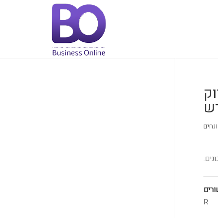
יווק
ש
ונחים
נים.
ורים
R