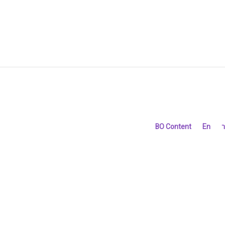
ר
En
BO Content